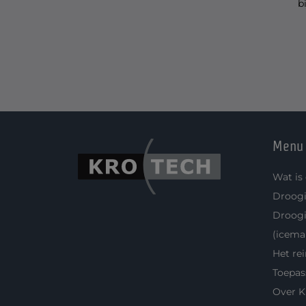
b
Menu
Wat is
Droogi
Droogi
(icema
Het re
Toepas
Over K