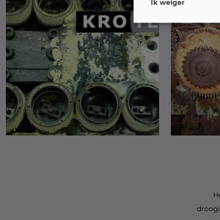
Ik weiger
H
droogi