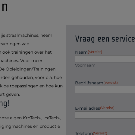
en
ijs straalmachines, neem
Vraag een service
Leveringen van
 ook trainingen over het
Naam
(Vereist)
machines. Voor meer
Voornaam
De Opleidingen/Trainingen
orden gehouden, voor o.a. hoe
Bedrijfsnaam
(Vereist)
ook de toepassingen en hoe kun
urt geven.
ng!
E-mailadres
(Vereist)
nze eigen KroTech-, IceTech-,
einigingmachines en productie
Telefoon
(Vereist)