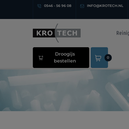
0546 - 56 96 08
INFO@KROTECH.NL
Reini
Droogijs
0
bestellen