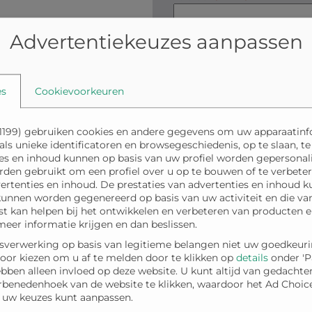
Advertentiekeuzes aanpassen
Uw bericht
es
Cookievoorkeuren
1199
) gebruiken cookies en andere gegevens om uw apparaatinf
s unieke identificatoren en browsegeschiedenis, op te slaan, te
es en inhoud kunnen op basis van uw profiel worden gepersonalis
rden gebruikt om een profiel over u op te bouwen of te verbete
ertenties en inhoud. De prestaties van advertenties en inhoud
unnen worden gegenereerd op basis van uw activiteit en die va
nst kan helpen bij het ontwikkelen en verbeteren van producten e
er informatie krijgen en dan beslissen.
CAPTCHA
verwerking op basis van legitieme belangen niet uw goedkeuri
voor kiezen om u af te melden door te klikken op
details
onder 'P
ebben alleen invloed op deze website. U kunt altijd van gedacht
erbenedenhoek van de website te klikken, waardoor het Ad Choi
d uw keuzes kunt aanpassen.