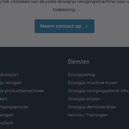
ij het uitzoeken van de juiste droogrijs reinigingsmachine voor 
toepassing.
Neem contact op
Diensten
 droogijs?
Droogijsshop
js reinigen
Droogijs machine huren
js productiemachines
Droogijs reinigingsdienst inh
ker)
Droogijs prijzen
inigingsproces
Droogijs demonstraties
singen
Service / Trainingen
roTech