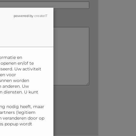
powered by
createIT
ormatie en
 openen en/of te
eerd. Uw activiteit
ren voor
 kunnen worden
n anderen. Uw
n diensten. U kunt
ng nodig heeft, maar
artners (legitiem
en veranderen door op
ces popup wordt