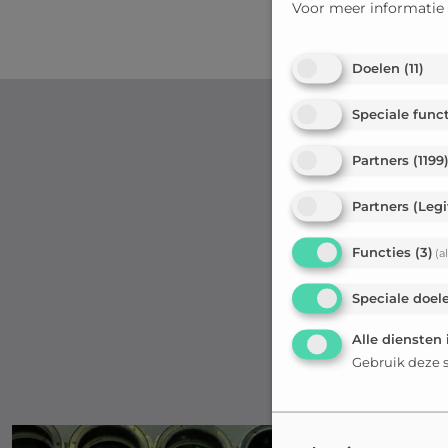
Voor meer informatie
Doelen
(
11
)
Speciale func
Partners
(
1199
Partners (Leg
De 
onder 
Functies
(
3
)
(a
eigen
Speciale doel
indus
Alle diensten 
Gebruik deze s