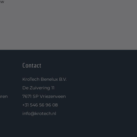
uw
Contact
KroTech Benelux B.V.
De Zuivering 11
uren
7671 SP Vriezenveen
+31 546 56 96 08
info@krotech.nl