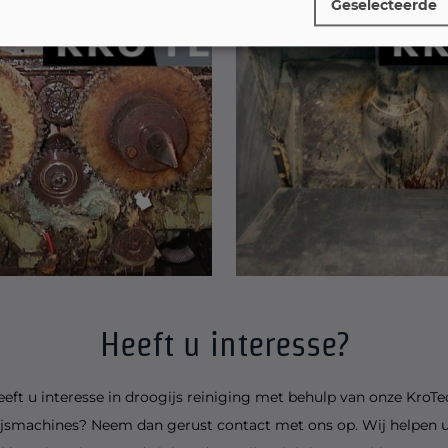
Geselecteerde
Heeft u interesse?
eeft u interesse in droogijs reiniging met behulp van onze KroTe
jsmachines? Neem dan gerust contact met ons op. Wij helpen 